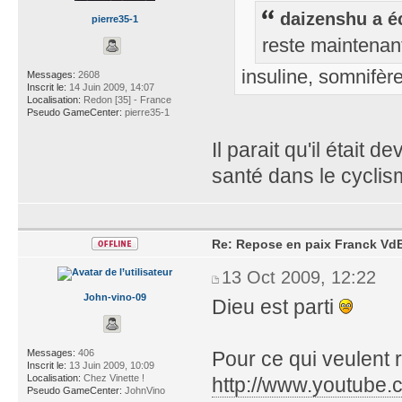
daizenshu a éc
pierre35-1
reste maintenant
insuline, somnifèr
Messages:
2608
Inscrit le:
14 Juin 2009, 14:07
Localisation:
Redon [35] - France
Pseudo GameCenter:
pierre35-1
Il parait qu'il était 
santé dans le cycli
Re: Repose en paix Franck VdB
13 Oct 2009, 12:22
John-vino-09
Dieu est parti
Messages:
406
Pour ce qui veulent 
Inscrit le:
13 Juin 2009, 10:09
Localisation:
Chez Vinette !
http://www.youtube.
Pseudo GameCenter:
JohnVino