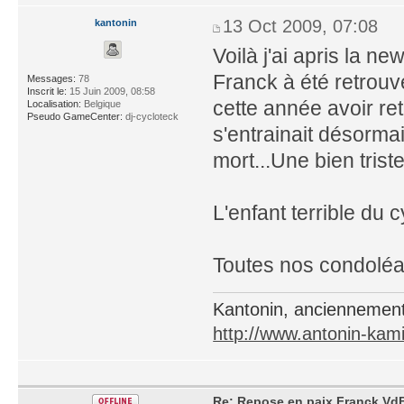
13 Oct 2009, 07:08
kantonin
Voilà j'ai apris la n
Franck à été retrouv
Messages:
78
Inscrit le:
15 Juin 2009, 08:58
cette année avoir ret
Localisation:
Belgique
Pseudo GameCenter:
dj-cycloteck
s'entrainait désorma
mort...Une bien trist
L'enfant terrible du 
Toutes nos condoléan
Kantonin, anciennement
http://www.antonin-kami
Re: Repose en paix Franck VdB