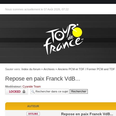
Nous sommes actuellement le 07 Août 2026, 07:22
Sauter vers:
Index du forum
»
Archives
»
Anciens PCM et TDF / Former PCM and TDF
Repose en paix Franck VdB...
Modérateur:
Cyanide Team
AUTEUR
Repose en paix Franck VdB...