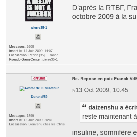
D'après la RTBF, Fra
octobre 2009 à la su
pierre35-1
Messages:
2608
Inscrit le:
14 Juin 2009, 14:07
Localisation:
Redon [35] - France
Pseudo GameCenter:
pierre35-1
Re: Repose en paix Franck VdB
13 Oct 2009, 10:45
Durand/59
daizenshu a écri
reste maintenant à
Messages:
1899
Inscrit le:
12 Juin 2009, 20:41
Localisation:
Bienvenu chez les Ch'tis
insuline, somnifère e