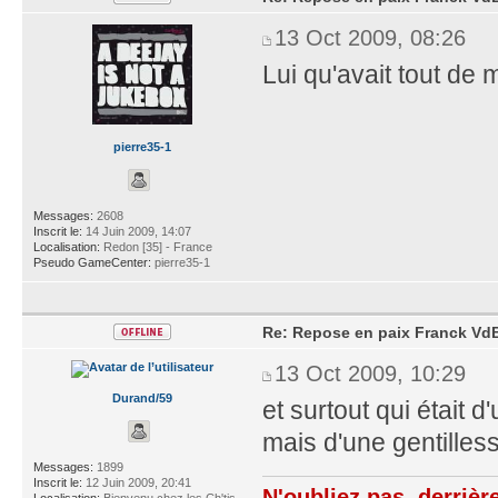
13 Oct 2009, 08:26
Lui qu'avait tout d
pierre35-1
Messages:
2608
Inscrit le:
14 Juin 2009, 14:07
Localisation:
Redon [35] - France
Pseudo GameCenter:
pierre35-1
Re: Repose en paix Franck VdB
13 Oct 2009, 10:29
Durand/59
et surtout qui était 
mais d'une gentilles
Messages:
1899
Inscrit le:
12 Juin 2009, 20:41
N'oubliez pas, derrièr
Localisation:
Bienvenu chez les Ch'tis