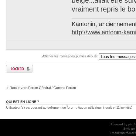
belge...allait etre su
vraiment repris le bo
Kantonin, anciennement
http://www.antonin-kami
Afficher les messages publiés depuis:
Retour vers Forum Général / General Forum
QUI EST EN LIGNE ?
Utilisateur(s) parcourant actuellement ce forum : Aucun utilisateur inscrit et 11 invité(s)
Powered by
phpB
Style
we_
Traduction réalisé