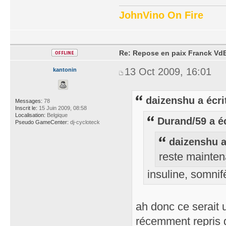
JohnVino On Fire
Re: Repose en paix Franck VdB
13 Oct 2009, 16:01
kantonin
daizenshu a écri
Messages:
78
Inscrit le:
15 Juin 2009, 08:58
Localisation:
Belgique
Durand/59 a éc
Pseudo GameCenter:
dj-cycloteck
daizenshu a
reste mainten
insuline, somnif
ah donc ce serait un
récemment repris g