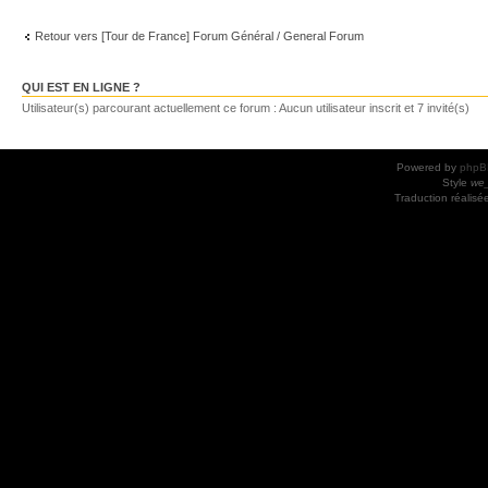
Retour vers [Tour de France] Forum Général / General Forum
QUI EST EN LIGNE ?
Utilisateur(s) parcourant actuellement ce forum : Aucun utilisateur inscrit et 7 invité(s)
Powered by
phpB
Style
we_
Traduction réalisé