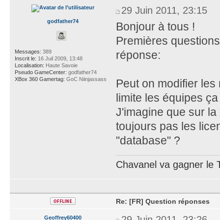
29 Juin 2011, 23:15
godfather74
Bonjour à tous !
Premières questions,
Messages:
389
réponse:
Inscrit le:
16 Juil 2009, 13:48
Localisation:
Haute Savoie
Pseudo GameCenter:
godfather74
XBox 360 Gamertag:
GoC Niinjassass
Peut on modifier les
limite les équipes ça
J'imagine que sur la
toujours pas les lic
"database" ?
Chavanel va gagner le T
Re: [FR] Question réponses
29 Juin 2011, 23:26
Geoffrey60400