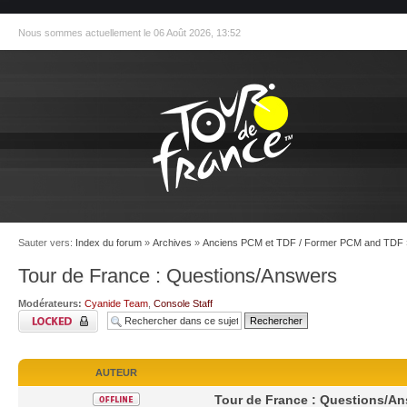
Nous sommes actuellement le 06 Août 2026, 13:52
Sauter vers:
Index du forum
»
Archives
»
Anciens PCM et TDF / Former PCM and TDF
Tour de France : Questions/Answers
Modérateurs:
Cyanide Team
,
Console Staff
AUTEUR
Tour de France : Questions/A